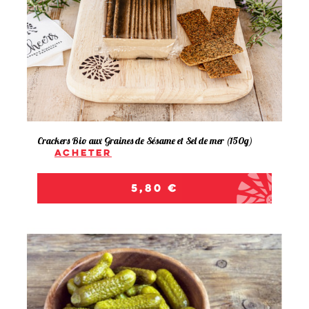
Crackers Bio aux Graines de Sésame et Sel de mer (150g)
Acheter
Prix
5,80 €