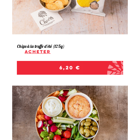
Chips à la truffe d'été (125g)
Acheter
Prix
6,20 €