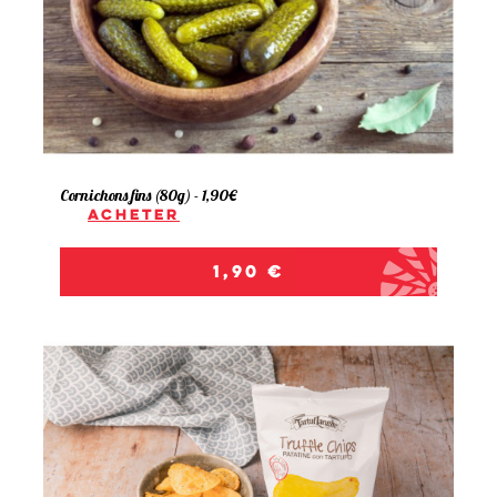
Cornichons fins (80g) - 1,90€
Acheter
Prix
1,90 €