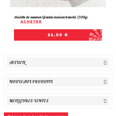
Assiette de saumon Gravlax maison tranché (200g)
Acheter
Prix
26,00 €
ACCUEIL
NOUVEAUX PRODUITS
MEILLEURES VENTES