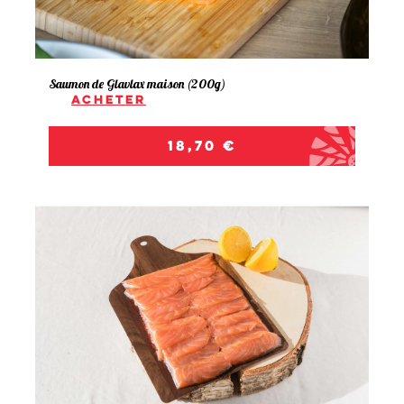
Saumon de Glavlax maison (200g)
Acheter
Prix
18,70 €