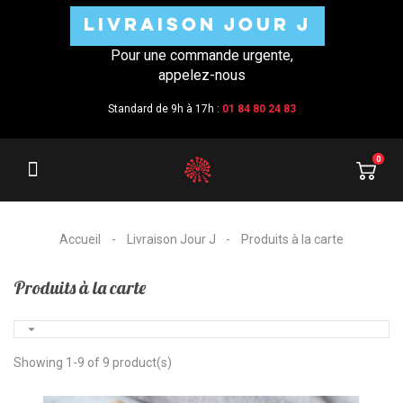
LIVRAISON JOUR J
Pour une commande urgente,
appelez-nous
Standard de 9h à 17h :
01 84 80 24 83
0
Accueil
Livraison Jour J
Produits à la carte
Produits à la carte

Showing 1-9 of 9 product(s)