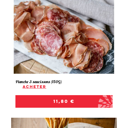
Planche 3 saucissons (150G)
Acheter
Prix
11,80 €