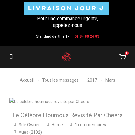
LIVRAISON JOUR J
Pour une commande urgente,
appelez-nous
Standard de 9h à 17h :
01 84 80 24 83
0
Accueil
Tous les messages
2017
Mars
Le Célèbre Houmous Revisité Par Cheers
Site Owner
Home
1 commentaires
Vues (2102)